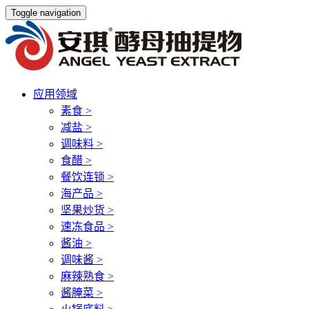
Toggle navigation
应用领域
素食
>
减盐
>
调味料
>
食醋
>
餐饮连锁
>
海产品
>
坚果炒货
>
速冻食品
>
酱油
>
调味酱
>
麻辣熟食
>
酱腌菜
>