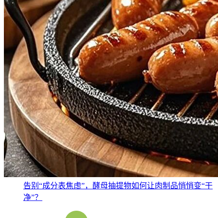
告别“成分表焦虑”，酵母抽提物如何让肉制品悄悄变“干
净”？