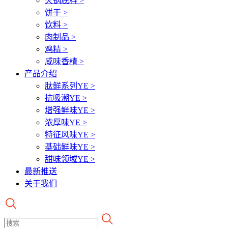
火锅底料
>
饼干
>
饮料
>
肉制品
>
鸡精
>
咸味香精
>
产品介绍
肽鲜系列YE
>
抗吸潮YE
>
增强鲜味YE
>
浓厚味YE
>
特征风味YE
>
基础鲜味YE
>
甜味领域YE
>
最新推送
关于我们